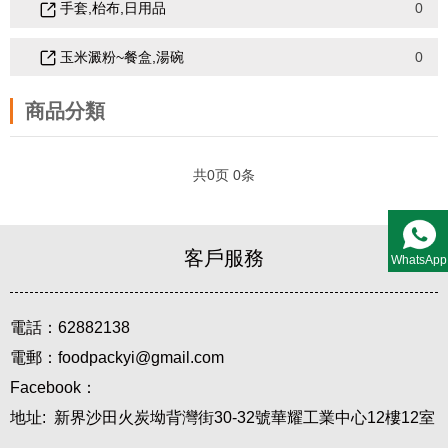
手套,枱布,日用品
0
玉米澱粉~餐盒,湯碗
0
商品分類
共
0
页
0
条
客戶服務
WhatsApp
電話：62882138
電郵：foodpackyi@gmail.com
Facebook：
地址: 新界沙田火炭坳背灣街30-32號華耀工業中心12樓12室