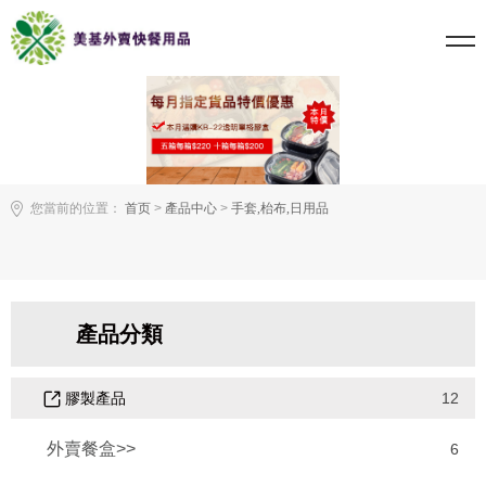
您當前的位置：
首页
>
產品中心
>
手套,枱布,日用品
產品分類
膠製產品
12
外賣餐盒>>
6