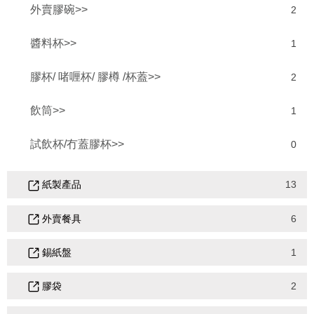
外賣膠碗>>
2
醬料杯>>
1
膠杯/ 啫喱杯/ 膠樽 /杯蓋>>
2
飲筒>>
1
試飲杯/冇蓋膠杯>>
0
紙製產品
13
外賣餐具
6
錫紙盤
1
膠袋
2