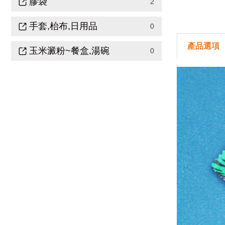
膠袋
2
手套,枱布,日用品
0
產品選項
玉米澱粉~餐盒,湯碗
0