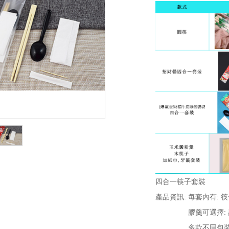
四合一筷子套裝
產品資訊: 每套內有: 筷
膠羹可選擇: 黑色
多款不同包裝