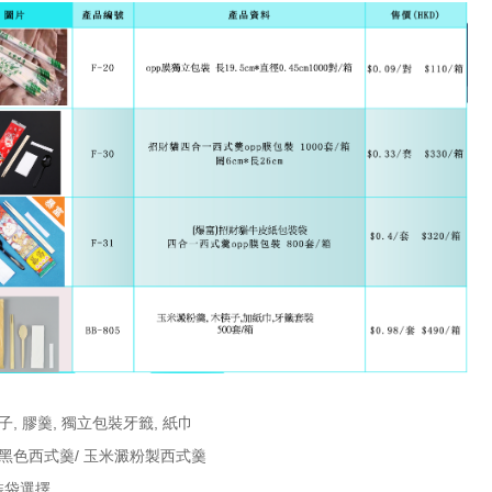
子, 膠羹, 獨立包裝牙籤, 紙巾
西式羹/ 玉米澱粉製西式羹
袋選擇