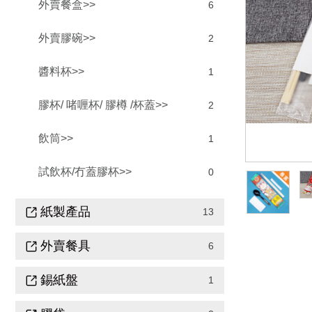
外賣餐盒>>
6
外賣膠碗>>
2
醬料杯>>
1
膠杯/ 啫喱杯/ 膠樽 /杯蓋>>
2
飲筒>>
1
試飲杯/冇蓋膠杯>>
0
紙製產品
13
外賣餐具
6
錫紙盤
1